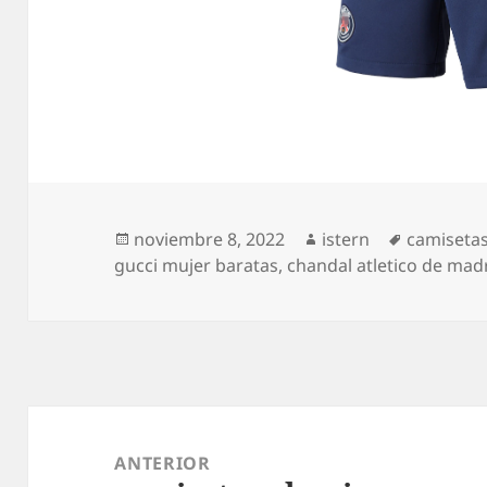
Publicado
Autor
Etiquetas
noviembre 8, 2022
istern
camisetas
el
gucci mujer baratas
,
chandal atletico de mad
Navegación
de
ANTERIOR