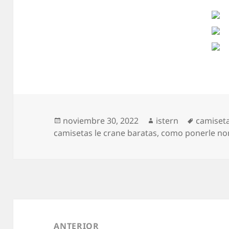
Publicado
Autor
Etiqueta
noviembre 30, 2022
istern
camiseta
el
camisetas le crane baratas
,
como ponerle nom
Navegación
de
ANTERIOR