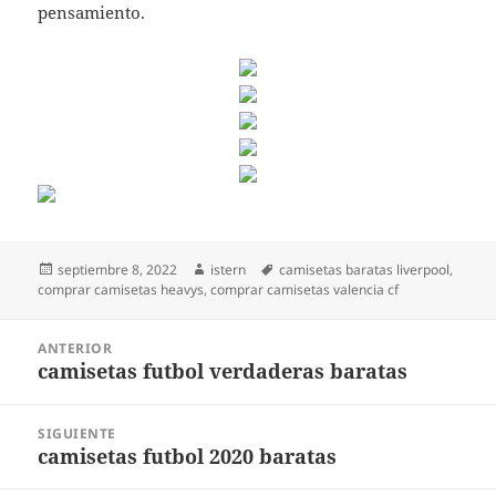
pensamiento.
Publicado
Autor
Etiquetas
septiembre 8, 2022
istern
camisetas baratas liverpool
,
el
comprar camisetas heavys
,
comprar camisetas valencia cf
Navegación
ANTERIOR
de
camisetas futbol verdaderas baratas
Entrada
entradas
anterior:
SIGUIENTE
camisetas futbol 2020 baratas
Entrada
siguiente: