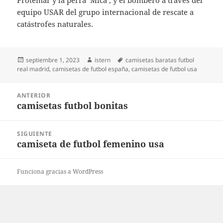
Protemar y la perra ‘Mica’, y el bombero a través del
equipo USAR del grupo internacional de rescate a
catástrofes naturales.
Publicado
Autor
Etiquetas
septiembre 1, 2023
istern
camisetas baratas futbol
el
real madrid
,
camisetas de futbol españa
,
camisetas de futbol usa
Navegación
ANTERIOR
de
camisetas futbol bonitas
Entrada
entradas
anterior:
SIGUIENTE
camiseta de futbol femenino usa
Entrada
siguiente:
Funciona gracias a WordPress