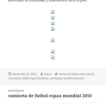
absorben la humedad y mantienen seca la piel.
Publicado
Autor
Etiquetas
noviembre 8, 2022
istern
camiseta futbol marruecos
,
el
camisetas futbol liga brasileña
,
camisetas kaotiko baratas
Navegación
ANTERIOR
de
camiseta de futbol espaa mundial 2010
Entrada
entradas
anterior: