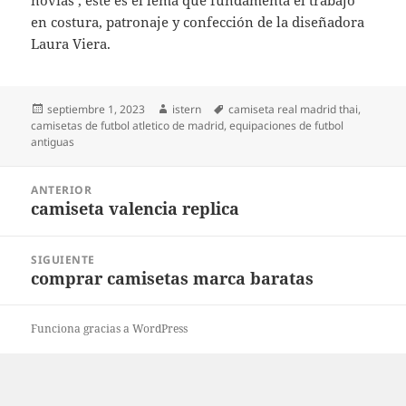
novias’, este es el lema que fundamenta el trabajo
en costura, patronaje y confección de la diseñadora
Laura Viera.
Publicado
Autor
Etiquetas
septiembre 1, 2023
istern
camiseta real madrid thai
,
el
camisetas de futbol atletico de madrid
,
equipaciones de futbol
antiguas
Navegación
ANTERIOR
de
camiseta valencia replica
Entrada
entradas
anterior:
SIGUIENTE
comprar camisetas marca baratas
Entrada
siguiente:
Funciona gracias a WordPress