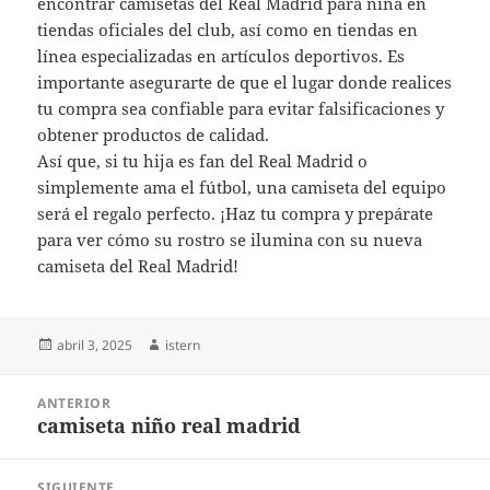
encontrar camisetas del Real Madrid para niña en
tiendas oficiales del club, así como en tiendas en
línea especializadas en artículos deportivos. Es
importante asegurarte de que el lugar donde realices
tu compra sea confiable para evitar falsificaciones y
obtener productos de calidad.
Así que, si tu hija es fan del Real Madrid o
simplemente ama el fútbol, una camiseta del equipo
será el regalo perfecto. ¡Haz tu compra y prepárate
para ver cómo su rostro se ilumina con su nueva
camiseta del Real Madrid!
Publicado
Autor
abril 3, 2025
istern
el
Navegación
ANTERIOR
de
camiseta niño real madrid
Entrada
entradas
anterior:
SIGUIENTE