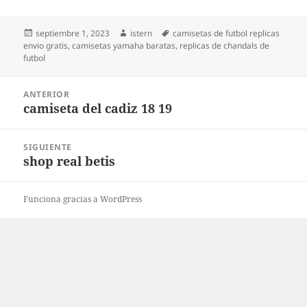
Publicado
Autor
Etiquetas
septiembre 1, 2023
istern
camisetas de futbol replicas
el
envio gratis
,
camisetas yamaha baratas
,
replicas de chandals de
futbol
Navegación
ANTERIOR
de
camiseta del cadiz 18 19
Entrada
entradas
anterior:
SIGUIENTE
shop real betis
Entrada
siguiente:
Funciona gracias a WordPress