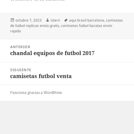
Publicado
Autor
Etiquetas
octubre 7, 2023
istern
aqui brasil barcelona
,
camisetas
el
de futbol replicas envio gratis
,
camisetas futbol baratas envio
rapido
Navegación
ANTERIOR
de
chandal equipos de futbol 2017
Entrada
entradas
anterior:
SIGUIENTE
camisetas futbol venta
Entrada
siguiente:
Funciona gracias a WordPress