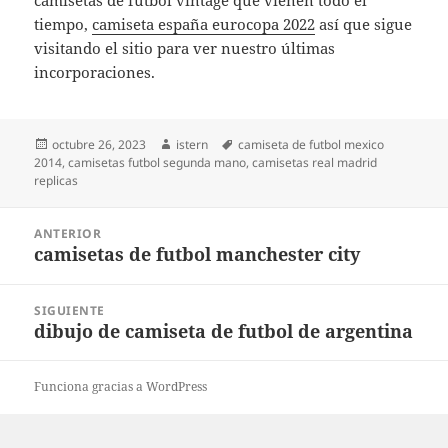
camisetas de fútbol vintage que vienen todo el
tiempo,
camiseta españa eurocopa 2022
así que sigue
visitando el sitio para ver nuestro últimas
incorporaciones.
Publicado
Autor
Etiquetas
octubre 26, 2023
istern
camiseta de futbol mexico
el
2014
,
camisetas futbol segunda mano
,
camisetas real madrid
replicas
Navegación
ANTERIOR
de
camisetas de futbol manchester city
Entrada
entradas
anterior:
SIGUIENTE
dibujo de camiseta de futbol de argentina
Entrada
siguiente:
Funciona gracias a WordPress