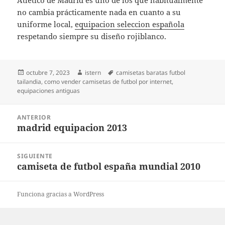
Atlético de Madrid es uno de los que habitualmente
no cambia prácticamente nada en cuanto a su
uniforme local,
equipacion seleccion española
respetando siempre su diseño rojiblanco.
Publicado
Autor
Etiquetas
octubre 7, 2023
istern
camisetas baratas futbol
el
tailandia
,
como vender camisetas de futbol por internet
,
equipaciones antiguas
Navegación
ANTERIOR
de
madrid equipacion 2013
Entrada
entradas
anterior:
SIGUIENTE
camiseta de futbol españa mundial 2010
Entrada
siguiente:
Funciona gracias a WordPress