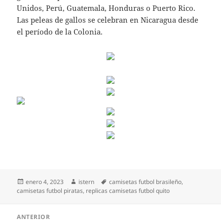
Unidos, Perú, Guatemala, Honduras o Puerto Rico.
Las peleas de gallos se celebran en Nicaragua desde
el período de la Colonia.
Publicado
Autor
Etiquetas
enero 4, 2023
istern
camisetas futbol brasileño
,
el
camisetas futbol piratas
,
replicas camisetas futbol quito
Navegación
ANTERIOR