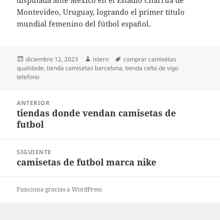
disputada ante México en el Estadio Charrúa de
Montevideo, Uruguay, logrando el primer título
mundial femenino del fútbol español.
Publicado
Autor
Etiquetas
diciembre 12, 2023
istern
comprar camisetas
el
qualidade
,
tienda camisetas barcelona
,
tienda celta de vigo
telefono
Navegación
ANTERIOR
de
tiendas donde vendan camisetas de
Entrada
entradas
futbol
anterior:
SIGUIENTE
camisetas de futbol marca nike
Entrada
siguiente:
Funciona gracias a WordPress