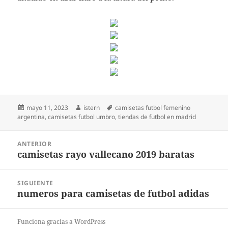
Publicado
Autor
Etiquetas
mayo 11, 2023
istern
camisetas futbol femenino
el
argentina
,
camisetas futbol umbro
,
tiendas de futbol en madrid
Navegación
ANTERIOR
de
camisetas rayo vallecano 2019 baratas
Entrada
entradas
anterior:
SIGUIENTE
numeros para camisetas de futbol adidas
Entrada
siguiente:
Funciona gracias a WordPress