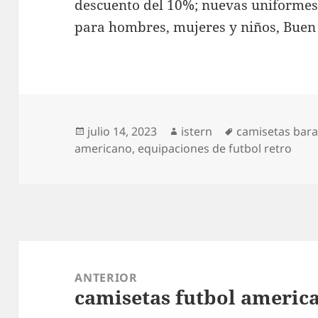
descuento del 10%; nuevas uniformes
para hombres, mujeres y niños, Buen 
Publicado
Autor
Etiquetas
julio 14, 2023
istern
camisetas bar
el
americano
,
equipaciones de futbol retro
Navegación
de
ANTERIOR
camisetas futbol americ
entradas
Entrada
anterior: