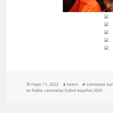
Publicado
Autor
Etiquetas
mayo 11, 2023
istern
camisetas bar
el
es fiable
,
camisetas futbol español 2020