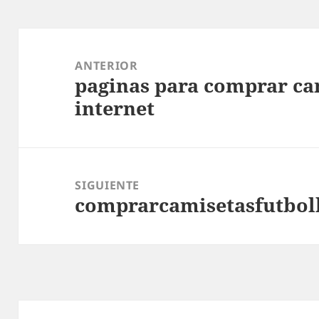
Navegación
de
ANTERIOR
paginas para comprar cam
entradas
Entrada
internet
anterior:
SIGUIENTE
comprarcamisetasfutbol
Entrada
siguiente: