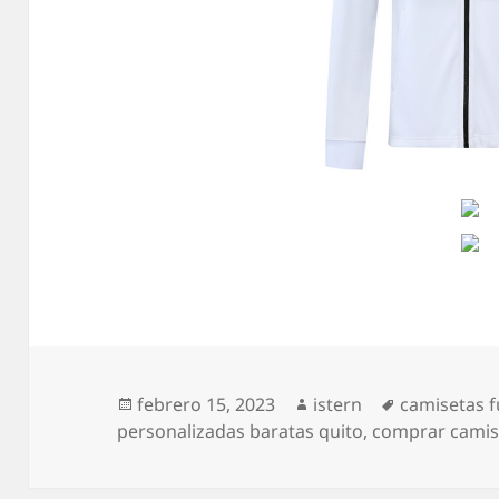
Publicado
Autor
Etiquetas
febrero 15, 2023
istern
camisetas fu
el
personalizadas baratas quito
,
comprar cami