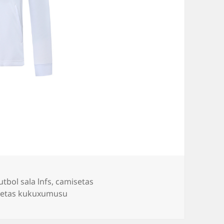
tbol sala lnfs
,
camisetas
setas kukuxumusu