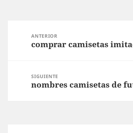
Navegación
de
ANTERIOR
comprar camisetas imita
entradas
Entrada
anterior:
SIGUIENTE
nombres camisetas de fu
Entrada
siguiente: