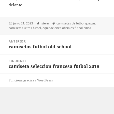
delante.
Publicado
Autor
Etiquetas
junio 21, 2023
istern
camisetas de futbol guapas
,
el
camisetas ultras futbol
,
equipaciones oficiales futbol niños
Navegación
ANTERIOR
de
camisetas futbol old school
Entrada
entradas
anterior:
SIGUIENTE
camiseta seleccion francesa futbol 2018
Entrada
siguiente:
Funciona gracias a WordPress