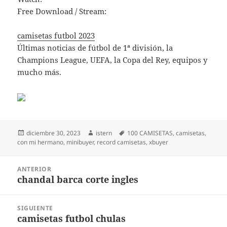
Free Download / Stream:
camisetas futbol 2023
Últimas noticias de fútbol de 1ª división, la
Champions League, UEFA, la Copa del Rey, equipos y
mucho más.
Publicado
Autor
Etiquetas
diciembre 30, 2023
istern
100 CAMISETAS
,
camisetas
,
el
con mi hermano
,
minibuyer
,
record camisetas
,
xbuyer
Navegación
ANTERIOR
de
chandal barca corte ingles
Entrada
entradas
anterior:
SIGUIENTE
camisetas futbol chulas
Entrada